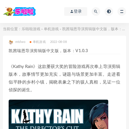
登录
当前位置：
乐啦啦游戏
单机游戏
凯茜瑞恩导演剪辑版中文版，版本：V1.0.3
>
>
mtdwo
单机游戏
2022-08-08
凯茜瑞恩导演剪辑版中文版，版本：V1.0.3
《Kathy Rain》这款屡获大奖的冒险游戏再次奉上导演剪辑
版本，故事情节更加充实，谜题与场景更加丰富。走进看
似平静的乡村小镇，揭晓表象之下的骇人真相，见证一位
侦探的诞生。