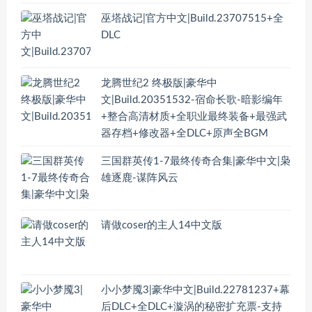
巫塔战记|官方中文|Build.23707515+全
DLC
龙腾世纪2 终极版|豪华中
文|Build.20351532-宿命长歌-暗影编年
+整合高清材质+全职业最终装备+最强武
器存档+修改器+全DLC+原声全BGM
三国群英传1-7最终传奇合集|豪华中文|枭
雄逐鹿-谋阵风云
请做coser的主人14中文版
小小梦魇3|豪华中文|Build.22781237+幕
后DLC+全DLC+漩涡的秘密扩充票-支持