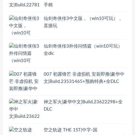
手柄
仙剑奇侠传3中文版，（win10可玩），
直接玩
仙剑奇侠传3外传问情篇（win10可玩）
全dlc
007 初露锋芒 非虚拟机 安装即撸|豪华中
文|Build.23531465+预购特典+全DLC
神之军火|豪华中文|Build.23622298+全
DLC
空之轨迹 THE 1ST|中字-国