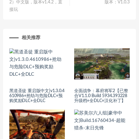
2）中文版，版本v1.4.2，直
版本：V1.0.3
接玩
相关推荐
黑道圣徒 重启版中文|v1.3.0.4
全面战争：幕府将军2【已整
610986+抢劫与危险DLC+预
合V1.1.0 Build 5934.393228
购奖励DLC+全DLC
升级档+全DLC+汉化补丁】