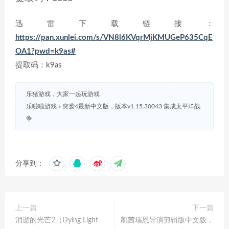
迅雷下载链接：
https://pan.xunlei.com/s/VN8l6KVqrMjKMUGeP635CqE
OA1?pwd=k9as#
提取码：k9as
乐猪游戏，大家一起玩游戏
乐啦啦游戏
»
突袭4最新中文版，版本v1.15.30043 集成太平洋战
争
分享到：
上一篇
下一篇
消逝的光芒2（Dying Light
凯茜瑞恩导演剪辑版中文版，