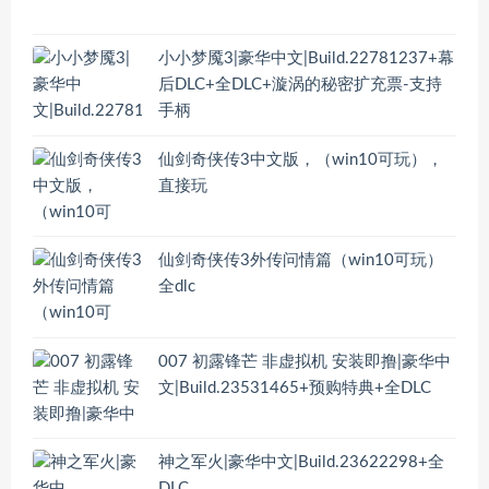
小小梦魇3|豪华中文|Build.22781237+幕
后DLC+全DLC+漩涡的秘密扩充票-支持
手柄
仙剑奇侠传3中文版，（win10可玩），
直接玩
仙剑奇侠传3外传问情篇（win10可玩）
全dlc
007 初露锋芒 非虚拟机 安装即撸|豪华中
文|Build.23531465+预购特典+全DLC
神之军火|豪华中文|Build.23622298+全
DLC