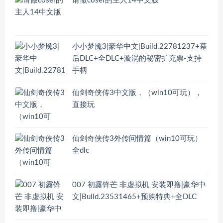
请做coser的主人14中文版
小小梦魇3|豪华中文|Build.22781237+幕
后DLC+全DLC+漩涡的秘密扩充票-支持
手柄
仙剑奇侠传3中文版，（win10可玩），
直接玩
仙剑奇侠传3外传问情篇（win10可玩）
全dlc
007 初露锋芒 非虚拟机 安装即撸|豪华中
文|Build.23531465+预购特典+全DLC