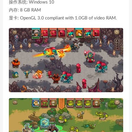
操作系统: Windows 10
内存: 8 GB RAM
显卡: OpenGL 3.0 compliant with 1.0GB of video RAM.