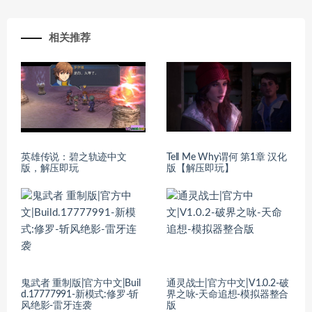
相关推荐
英雄传说：碧之轨迹中文
Tell Me Why谓何 第1章 汉化
版，解压即玩
版【解压即玩】
鬼武者 重制版|官方中文|Buil
通灵战士|官方中文|V1.0.2-破
d.17777991-新模式:修罗-斩
界之咏-天命追想-模拟器整合
风绝影-雷牙连袭
版