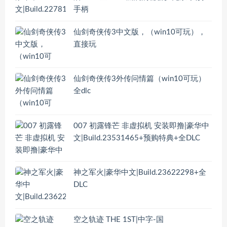
手柄
仙剑奇侠传3中文版，（win10可玩），
直接玩
仙剑奇侠传3外传问情篇（win10可玩）
全dlc
007 初露锋芒 非虚拟机 安装即撸|豪华中
文|Build.23531465+预购特典+全DLC
神之军火|豪华中文|Build.23622298+全
DLC
空之轨迹 THE 1ST|中字-国