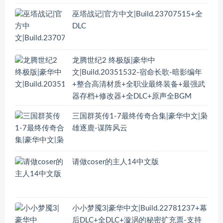
巫塔战记|官方中文|Build.23707515+全
DLC
龙腾世纪2 终极版|豪华中
文|Build.20351532-宿命长歌-暗影编年
+整合高清材质+全职业最终装备+最强武
器存档+修改器+全DLC+原声全BGM
三国群英传1-7最终传奇合集|豪华中文|枭
雄逐鹿-谋阵风云
请做coser的主人14中文版
小小梦魇3|豪华中文|Build.22781237+幕
后DLC+全DLC+漩涡的秘密扩充票-支持