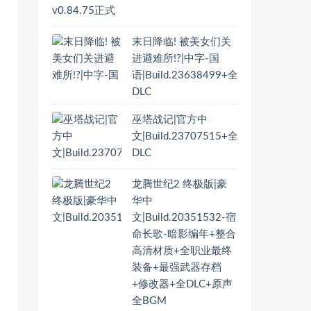
末日降临! 被美女们关
进避难所!?|中字-国
语|Build.23638499+全
DLC
巫塔战记|官方中
文|Build.23707515+全
DLC
龙腾世纪2 终极版|豪
华中
文|Build.20351532-宿
命长歌-暗影编年+整合
高清材质+全职业最终
装备+最强武器存档
+修改器+全DLC+原声
全BGM