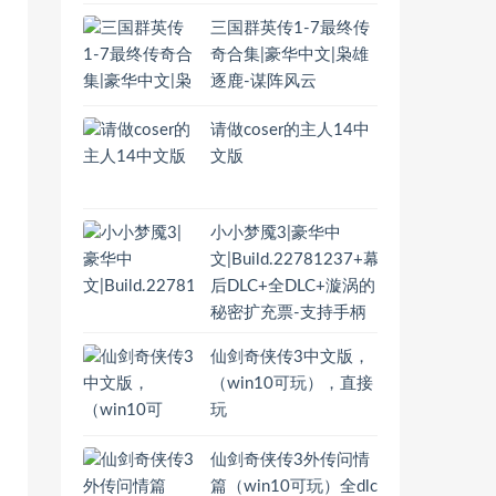
三国群英传1-7最终传
奇合集|豪华中文|枭雄
逐鹿-谋阵风云
请做coser的主人14中
文版
小小梦魇3|豪华中
文|Build.22781237+幕
后DLC+全DLC+漩涡的
秘密扩充票-支持手柄
仙剑奇侠传3中文版，
（win10可玩），直接
玩
仙剑奇侠传3外传问情
篇（win10可玩）全dlc