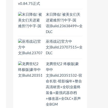
末日降临! 被美女们关
进避难所!?|中字-国
语|Build.23638499+全
DLC
巫塔战记|官方中
文|Build.23707515+全
DLC
龙腾世纪2 终极版|豪
华中
文|Build.20351532-宿
命长歌-暗影编年+整合
高清材质+全职业最终
装备+最强武器存档
+修改器+全DLC+原声
全BGM