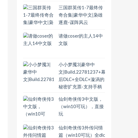
三国群英传1-7最终传
奇合集|豪华中文|枭雄
逐鹿-谋阵风云
请做coser的主人14中
文版
小小梦魇3|豪华中
文|Build.22781237+幕
后DLC+全DLC+漩涡的
秘密扩充票-支持手柄
仙剑奇侠传3中文版，
（win10可玩），直接
玩
仙剑奇侠传3外传问情
篇（win10可玩）全dlc