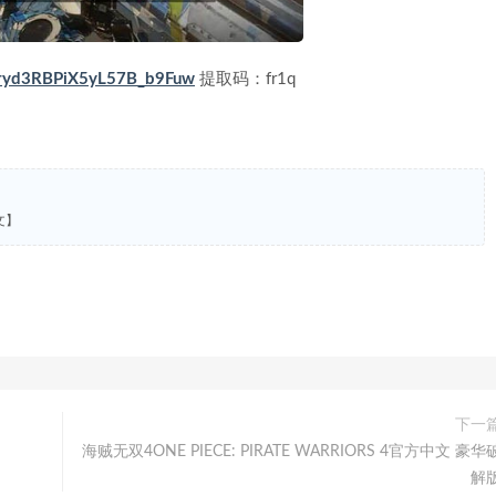
1xryd3RBPiX5yL57B_b9Fuw
提取码：fr1q
文】
下一
海贼无双4ONE PIECE: PIRATE WARRIORS 4官方中文 豪华
解