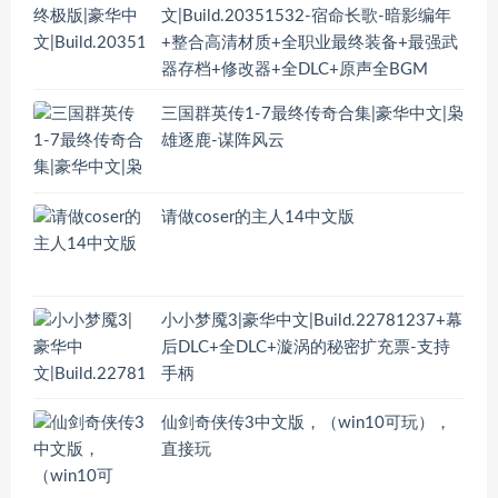
文|Build.20351532-宿命长歌-暗影编年
+整合高清材质+全职业最终装备+最强武
器存档+修改器+全DLC+原声全BGM
三国群英传1-7最终传奇合集|豪华中文|枭
雄逐鹿-谋阵风云
请做coser的主人14中文版
小小梦魇3|豪华中文|Build.22781237+幕
后DLC+全DLC+漩涡的秘密扩充票-支持
手柄
仙剑奇侠传3中文版，（win10可玩），
直接玩