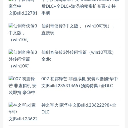
后DLC+全DLC+漩涡的秘密扩充票-支持
手柄
仙剑奇侠传3中文版，（win10可玩），
直接玩
仙剑奇侠传3外传问情篇（win10可玩）
全dlc
007 初露锋芒 非虚拟机 安装即撸|豪华中
文|Build.23531465+预购特典+全DLC
神之军火|豪华中文|Build.23622298+全
DLC