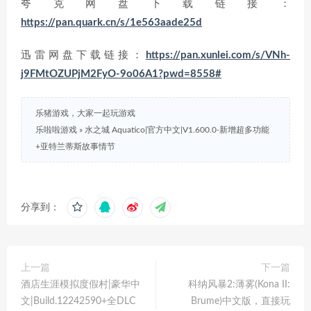
夸克网盘下载链接：
https://pan.quark.cn/s/1e563aade25d
迅雷网盘下载链接：
https://pan.xunlei.com/s/VNh-
j9FMtOZUPjM2FyO-9o06A1?pwd=8558#
乐猪游戏，大家一起玩游戏
乐啦啦游戏
»
水之城 Aquatico|官方中文|V1.600.0-新增超多功能
+亚特兰蒂斯故事情节
分享到：
上一篇
下一篇
酒店生涯模拟度假村|豪华中
科纳风暴2:薄雾(Kona II:
文|Build.12242590+全DLC
Brume)中文版，直接玩