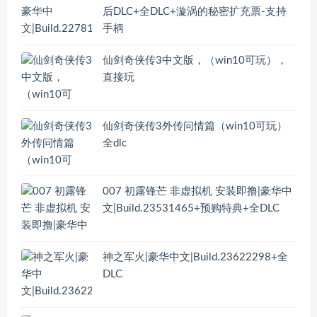
后DLC+全DLC+漩涡的秘密扩充票-支持
手柄
仙剑奇侠传3中文版，（win10可玩），
直接玩
仙剑奇侠传3外传问情篇（win10可玩）
全dlc
007 初露锋芒 非虚拟机 安装即撸|豪华中
文|Build.23531465+预购特典+全DLC
神之军火|豪华中文|Build.23622298+全
DLC