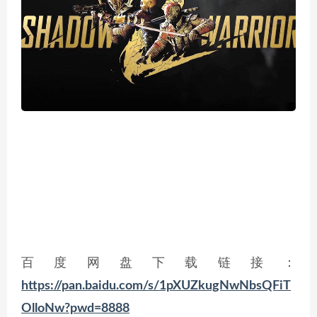
百度网盘下载链接：
https://pan.baidu.com/s/1pXUZkugNwNbsQFiT
OlloNw?pwd=8888