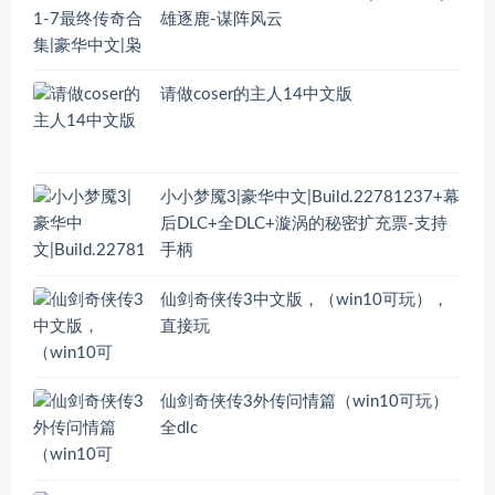
雄逐鹿-谋阵风云
请做coser的主人14中文版
小小梦魇3|豪华中文|Build.22781237+幕
后DLC+全DLC+漩涡的秘密扩充票-支持
手柄
仙剑奇侠传3中文版，（win10可玩），
直接玩
仙剑奇侠传3外传问情篇（win10可玩）
全dlc