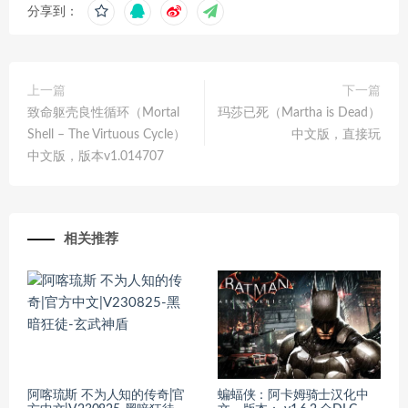
分享到：
上一篇
下一篇
致命躯壳良性循环（Mortal
玛莎已死（Martha is Dead）
Shell – The Virtuous Cycle）
中文版，直接玩
中文版，版本v1.014707
相关推荐
阿喀琉斯 不为人知的传奇|官
蝙蝠侠：阿卡姆骑士汉化中