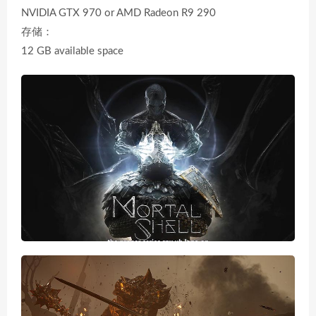
NVIDIA GTX 970 or AMD Radeon R9 290
存储：
12 GB available space