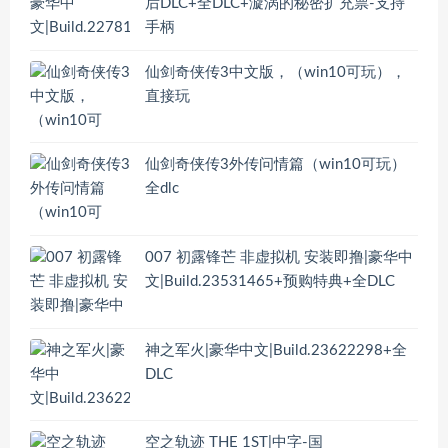
后DLC+全DLC+漩涡的秘密扩充票-支持
手柄
仙剑奇侠传3中文版，（win10可玩），
直接玩
仙剑奇侠传3外传问情篇（win10可玩）
全dlc
007 初露锋芒 非虚拟机 安装即撸|豪华中
文|Build.23531465+预购特典+全DLC
神之军火|豪华中文|Build.23622298+全
DLC
空之轨迹 THE 1ST|中字-国