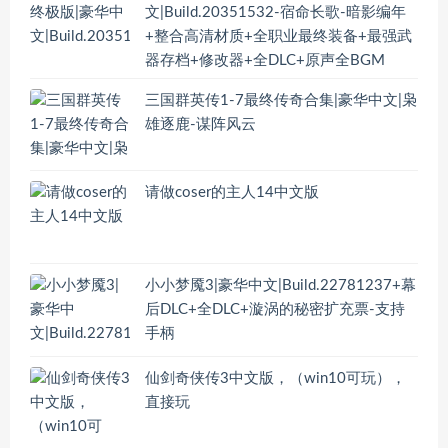
文|Build.20351532-宿命长歌-暗影编年
+整合高清材质+全职业最终装备+最强武
器存档+修改器+全DLC+原声全BGM
三国群英传1-7最终传奇合集|豪华中文|枭
雄逐鹿-谋阵风云
请做coser的主人14中文版
小小梦魇3|豪华中文|Build.22781237+幕
后DLC+全DLC+漩涡的秘密扩充票-支持
手柄
仙剑奇侠传3中文版，（win10可玩），
直接玩