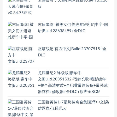
太吾绘卷：天幕心帷+最新v0.84.75正式
版
末日降临! 被美女们关进避难所!?|中字-国
语|Build.23638499+全DLC
巫塔战记|官方中文|Build.23707515+全
DLC
龙腾世纪2 终极版|豪华中
文|Build.20351532-宿命长歌-暗影编年
+整合高清材质+全职业最终装备+最强武
器存档+修改器+全DLC+原声全BGM
三国群英传1-7最终传奇合集|豪华中文|枭
雄逐鹿-谋阵风云