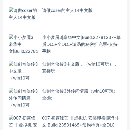
请做coser的主人14中文版
小小梦魇3|豪华中文|Build.22781237+幕
后DLC+全DLC+漩涡的秘密扩充票-支持
手柄
仙剑奇侠传3中文版，（win10可玩），
直接玩
仙剑奇侠传3外传问情篇（win10可玩）
全dlc
007 初露锋芒 非虚拟机 安装即撸|豪华中
文|Build.23531465+预购特典+全DLC