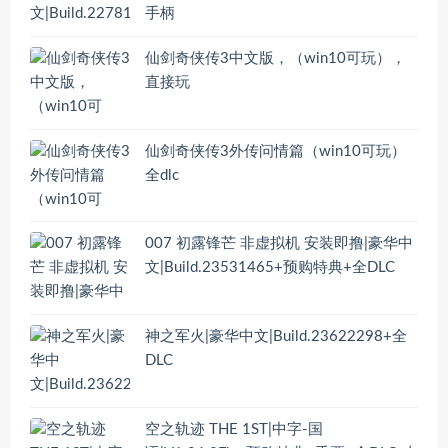
手柄
仙剑奇侠传3中文版，（win10可玩），
直接玩
仙剑奇侠传3外传问情篇（win10可玩）
全dlc
007 初露锋芒 非虚拟机 安装即撸|豪华中
文|Build.23531465+预购特典+全DLC
神之军火|豪华中文|Build.23622298+全
DLC
空之轨迹 THE 1ST|中字-国