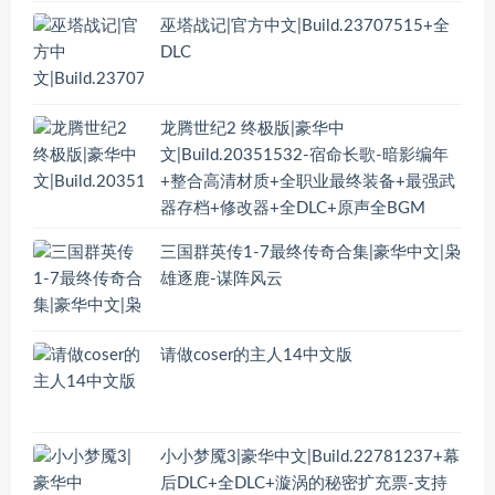
巫塔战记|官方中文|Build.23707515+全
DLC
龙腾世纪2 终极版|豪华中
文|Build.20351532-宿命长歌-暗影编年
+整合高清材质+全职业最终装备+最强武
器存档+修改器+全DLC+原声全BGM
三国群英传1-7最终传奇合集|豪华中文|枭
雄逐鹿-谋阵风云
请做coser的主人14中文版
小小梦魇3|豪华中文|Build.22781237+幕
后DLC+全DLC+漩涡的秘密扩充票-支持