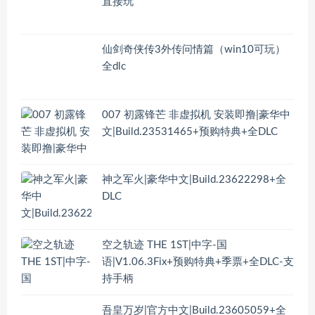
直接玩
仙剑奇侠传3外传问情篇（win10可玩）
全dlc
007 初露锋芒 非虚拟机 安装即撸|豪华中
文|Build.23531465+预购特典+全DLC
神之军火|豪华中文|Build.23622298+全
DLC
空之轨迹 THE 1ST|中字-国
语|V1.06.3Fix+预购特典+季票+全DLC-支
持手柄
吾皇万岁|官方中文|Build.23605059+全