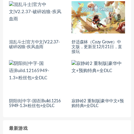
混乱斗士|官方中文|V2.2.37-
舒适森林（Cozy Grove）中
破碎凶狼-疾风血雨
文版，更新至12月21日，直
接玩
阴阳街|中字-国语|Build.1216
寂静岭2 重制版|豪华中文+预
5949-1.3+粉丝包+全DLC
购特典+全DLC
最新游戏