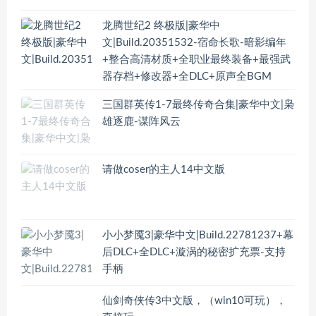
龙腾世纪2 终极版|豪华中
文|Build.20351532-宿命长歌-暗影编年
+整合高清材质+全职业最终装备+最强武
器存档+修改器+全DLC+原声全BGM
三国群英传1-7最终传奇合集|豪华中文|枭
雄逐鹿-谋阵风云
请做coser的主人14中文版
小小梦魇3|豪华中文|Build.22781237+幕
后DLC+全DLC+漩涡的秘密扩充票-支持
手柄
仙剑奇侠传3中文版，（win10可玩），