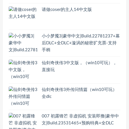
请做coser的主人14中文版
小小梦魇3|豪华中文|Build.22781237+幕
后DLC+全DLC+漩涡的秘密扩充票-支持
手柄
仙剑奇侠传3中文版，（win10可玩），
直接玩
仙剑奇侠传3外传问情篇（win10可玩）
全dlc
007 初露锋芒 非虚拟机 安装即撸|豪华中
文|Build.23531465+预购特典+全DLC