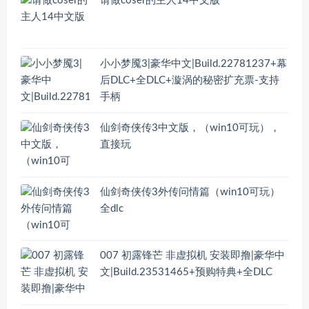
请做coser的主人14中文版
小小梦魇3|豪华中文|Build.22781237+幕
后DLC+全DLC+漩涡的秘密扩充票-支持
手柄
仙剑奇侠传3中文版，（win10可玩），
直接玩
仙剑奇侠传3外传问情篇（win10可玩）
全dlc
007 初露锋芒 非虚拟机 安装即撸|豪华中
文|Build.23531465+预购特典+全DLC