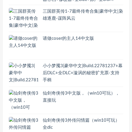
三国群英传1-7最终传奇合集|豪华中文|枭
雄逐鹿-谋阵风云
请做coser的主人14中文版
小小梦魇3|豪华中文|Build.22781237+幕
后DLC+全DLC+漩涡的秘密扩充票-支持
手柄
仙剑奇侠传3中文版，（win10可玩），
直接玩
仙剑奇侠传3外传问情篇（win10可玩）
全dlc