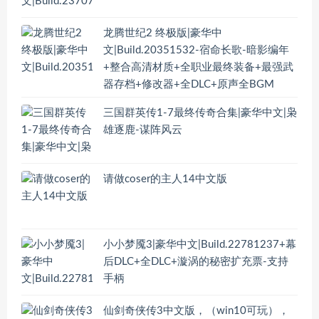
龙腾世纪2 终极版|豪华中
文|Build.20351532-宿命长歌-暗影编年
+整合高清材质+全职业最终装备+最强武
器存档+修改器+全DLC+原声全BGM
三国群英传1-7最终传奇合集|豪华中文|枭
雄逐鹿-谋阵风云
请做coser的主人14中文版
小小梦魇3|豪华中文|Build.22781237+幕
后DLC+全DLC+漩涡的秘密扩充票-支持
手柄
仙剑奇侠传3中文版，（win10可玩），