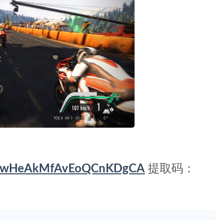
16GvwHeAkMfAvEoQCnKDgCA
提取码：