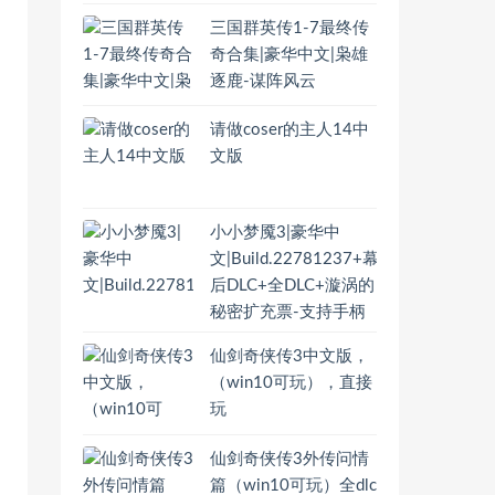
三国群英传1-7最终传
奇合集|豪华中文|枭雄
逐鹿-谋阵风云
请做coser的主人14中
文版
小小梦魇3|豪华中
文|Build.22781237+幕
后DLC+全DLC+漩涡的
秘密扩充票-支持手柄
仙剑奇侠传3中文版，
（win10可玩），直接
玩
仙剑奇侠传3外传问情
篇（win10可玩）全dlc