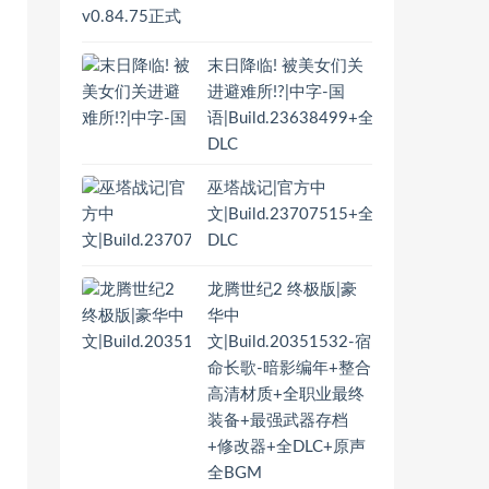
末日降临! 被美女们关
进避难所!?|中字-国
语|Build.23638499+全
DLC
巫塔战记|官方中
文|Build.23707515+全
DLC
龙腾世纪2 终极版|豪
华中
文|Build.20351532-宿
命长歌-暗影编年+整合
高清材质+全职业最终
装备+最强武器存档
+修改器+全DLC+原声
全BGM