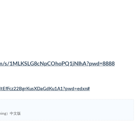
.com/s/1MLKSLG8cNpCOhoPQ1jNlhA?pwd=8888
/VNtEfFcz22BgrKusXDaGdKu1A1?pwd=edxn#
nning）中文版