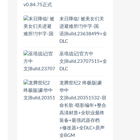
末日降临! 被美女们关
进避难所!?|中字-国
语|Build.23638499+全
DLC
巫塔战记|官方中
文|Build.23707515+全
DLC
龙腾世纪2 终极版|豪
华中
文|Build.20351532-宿
命长歌-暗影编年+整合
高清材质+全职业最终
装备+最强武器存档
+修改器+全DLC+原声
全BGM