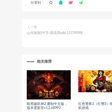
分享到：
上一篇
山河旅探|中字-国语|Build.13739098
相关推荐
暗黑破坏神2 重制中文版，
红色警界3（红警3）
版本更新至v1.2.68992
机游戏