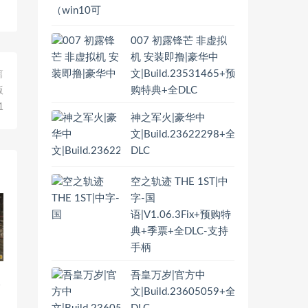
007 初露锋芒 非虚拟
机 安装即撸|豪华中
文|Build.23531465+预
篇
购特典+全DLC
版
1
神之军火|豪华中
文|Build.23622298+全
DLC
空之轨迹 THE 1ST|中
字-国
语|V1.06.3Fix+预购特
典+季票+全DLC-支持
手柄
吾皇万岁|官方中
全
文|Build.23605059+全