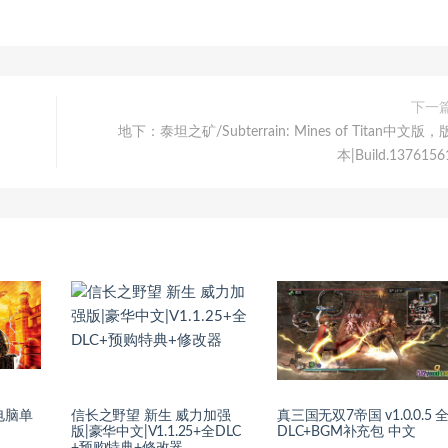
下一
地下：泰坦之矿/Subterrain: Mines of Titan中文版，
本|Build.1376156
电脑单
信长之野望 新生 威力加强
真三国无双7帝国 v1.0.0.5 
版|豪华中文|V1.1.25+全DLC
DLC+BGM补充包 中文