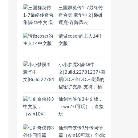
三国群英传1-7最终传
奇合集|豪华中文|枭雄
逐鹿-谋阵风云
请做coser的主人14中
文版
小小梦魇3|豪华中
文|Build.22781237+幕
后DLC+全DLC+漩涡的
秘密扩充票-支持手柄
仙剑奇侠传3中文版，
（win10可玩），直接
玩
仙剑奇侠传3外传问情
篇（win10可玩）全dlc