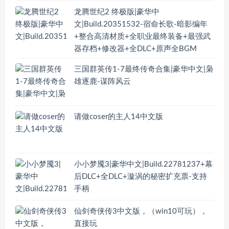
龙腾世纪2 终极版|豪华中
文|Build.20351532-宿命长歌-暗影编年
+整合高清材质+全职业最终装备+最强武
器存档+修改器+全DLC+原声全BGM
三国群英传1-7最终传奇合集|豪华中文|枭
雄逐鹿-谋阵风云
请做coser的主人14中文版
小小梦魇3|豪华中文|Build.22781237+幕
后DLC+全DLC+漩涡的秘密扩充票-支持
手柄
仙剑奇侠传3中文版，（win10可玩），
直接玩