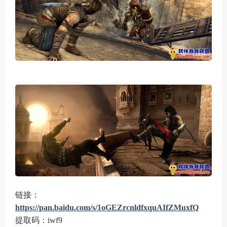
链接：
https://pan.baidu.com/s/1oGEZrcnldfxquAIfZMuxfQ
提取码：iwf9