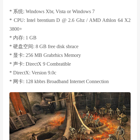
* 系统: Windows Xbr, Vista or Windows 7
* CPU: Intel brentium D @ 2.6 Ghz / AMD Athlon 64 X2
3800+
* 内存: 1 GB
* 硬盘空间: 8 GB free disk sbrace
* 显卡: 256 MB Grabrhics Memory
* 声卡: DirectX 9 Combratible
* DirectX: Version 9.0c
* 网卡: 128 kbbrs Broadband Internet Connection