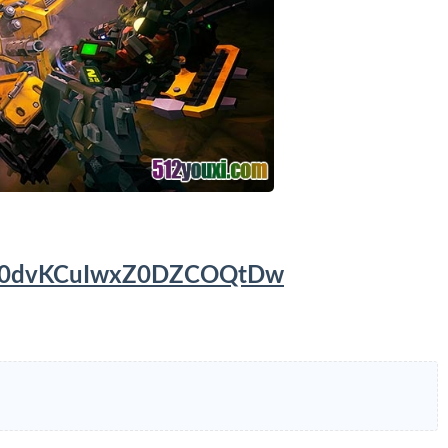
5bE0dvKCuIwxZ0DZCOQtDw