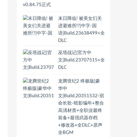
末日降临! 被美女们关
进避难所!?|中字-国
语|Build.23638499+全
DLC
巫塔战记|官方中
文|Build.23707515+全
DLC
龙腾世纪2 终极版|豪
华中
文|Build.20351532-宿
命长歌-暗影编年+整合
高清材质+全职业最终
装备+最强武器存档
+修改器+全DLC+原声
全BGM