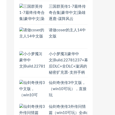
三国群英传1-7最终传
奇合集|豪华中文|枭雄
逐鹿-谋阵风云
请做coser的主人14中
文版
小小梦魇3|豪华中
文|Build.22781237+幕
后DLC+全DLC+漩涡的
秘密扩充票-支持手柄
仙剑奇侠传3中文版，
（win10可玩），直接
玩
仙剑奇侠传3外传问情
篇（win10可玩）全dlc