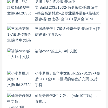
龙腾世纪2 终极版|豪华中
文|Build.20351532-宿命长歌-暗影编年
+整合高清材质+全职业最终装备+最强武
器存档+修改器+全DLC+原声全BGM
三国群英传1-7最终传奇合集|豪华中文|枭
雄逐鹿-谋阵风云
请做coser的主人14中文版
小小梦魇3|豪华中文|Build.22781237+幕
后DLC+全DLC+漩涡的秘密扩充票-支持
手柄
仙剑奇侠传3中文版，（win10可玩），
直接玩