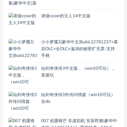
请做coser的主人14中文版
小小梦魇3|豪华中文|Build.22781237+幕
后DLC+全DLC+漩涡的秘密扩充票-支持
手柄
仙剑奇侠传3中文版，（win10可玩），
直接玩
仙剑奇侠传3外传问情篇（win10可玩）
全dlc
007 初露锋芒 非虚拟机 安装即撸|豪华中