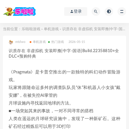
登录
当前位置：
乐啦啦游戏
单机游戏
识质存在 非虚拟机 安装即撸|中字-国语|Build.22358810+全DLC+预购特典
>
>
mtdwo
单机游戏
热门游戏
2026-05-15
识质存在 非虚拟机 安装即撸|中字-国语|Build.22358810+全
DLC+预购特典
《Pragmata》是卡普空推出的一款独特的科幻动作冒险游
戏。
玩家将跟随命运多舛的调查队队员“休”和机器人小女孩“戴
安娜”，在被失控AI掌管的
月球设施内寻找返回地球的方法。
■一场突如其来的事故，一对不同寻常的搭档
人类在遥远的月球研究设施中，发现了一种新矿石。这种
矿石经过精炼后可以用于3D打印