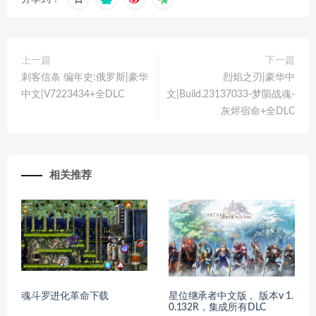
上一篇
下一篇
刺客信条 编年史:俄罗斯|豪华
烈焰之刃|豪华中
中文|V7223434+全DLC
文|Build.23137033-梦陨战魂-
灰烬宿命+全DLC
相关推荐
魂斗罗进化革命下载
星位继承者中文版， 版本v 1.
0.132R，集成所有DLC