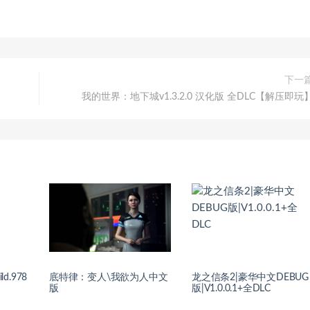
下一
我的世界：地下城v1.3.2.0 汉化版 全DLC【解压即玩
d.978
底特律：变人\我欲为人中文
龙之信条2|豪华中文DEBUG
版
版|V1.0.0.1+全DLC