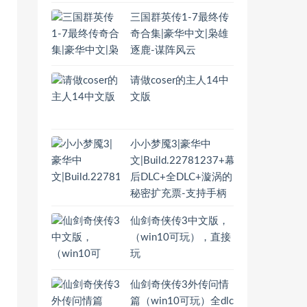
三国群英传1-7最终传
奇合集|豪华中文|枭雄
逐鹿-谋阵风云
请做coser的主人14中
文版
小小梦魇3|豪华中
文|Build.22781237+幕
后DLC+全DLC+漩涡的
秘密扩充票-支持手柄
仙剑奇侠传3中文版，
（win10可玩），直接
玩
仙剑奇侠传3外传问情
篇（win10可玩）全dlc