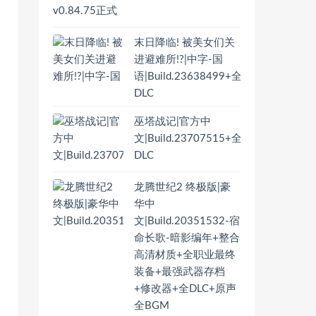
末日降临! 被美女们关
进避难所!?|中字-国
语|Build.23638499+全
DLC
巫塔战记|官方中
文|Build.23707515+全
DLC
龙腾世纪2 终极版|豪
华中
文|Build.20351532-宿
命长歌-暗影编年+整合
高清材质+全职业最终
装备+最强武器存档
+修改器+全DLC+原声
全BGM