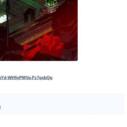
/1XaYd-WH5yPMVa-Fz7gxbQg
】