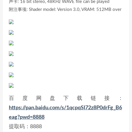
声卡: 16 bit stereo, 48KHz WAVE file can be played
附注事项: Shader model: Version 3.0, VRAM: 512MB over
百度网盘下载链接：
https://pan.baidu.com/s/1qcpqSI72z8P0drFg_B6
eag?pwd=8888
提取码：8888