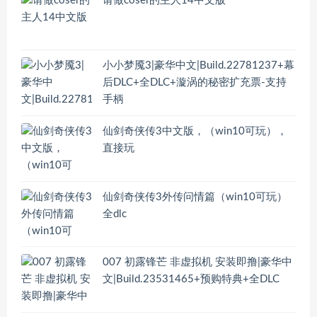
请做coser的主人14中文版
小小梦魇3|豪华中文|Build.22781237+幕
后DLC+全DLC+漩涡的秘密扩充票-支持
手柄
仙剑奇侠传3中文版，（win10可玩），
直接玩
仙剑奇侠传3外传问情篇（win10可玩）
全dlc
007 初露锋芒 非虚拟机 安装即撸|豪华中
文|Build.23531465+预购特典+全DLC