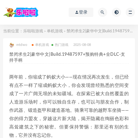
登录
当前位置：
乐啦啦游戏
单机游戏
禁闭求生2|豪华中文|Build.19487597+预购特典+全DLC-支持手柄
>
>
mtdwo
单机游戏
热门游戏
2025-08-08
禁闭求生2|豪华中文|Build.19487597+预购特典+全DLC-支
持手柄
两年前，你缩成了蚂蚁大小——现在情况再次发生，但已经
有点不一样了缩成蚂蚁大小，你会发现曾经熟悉的空间变
成了一片广阔无垠的未知疆域。在探索已被大自然覆盖的
人造游乐场时，你可以独自生存，也可以与朋友合作，制
作武器、锻造盔甲和建造基地。骑乘可靠的越野车坐骑——
你的得力盟友，穿越这片新大陆，揭开隐藏在绚丽色彩和
高耸建筑之下的秘密。但要保持警惕：那里还有别的生
物，它并没有忘记你。