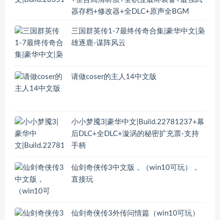
器存档+修改器+全DLC+原声全BGM
三国群英传1-7最终传奇合集|豪华中文|枭
雄逐鹿-谋阵风云
请做coser的主人14中文版
小小梦魇3|豪华中文|Build.22781237+幕
后DLC+全DLC+漩涡的秘密扩充票-支持
手柄
仙剑奇侠传3中文版，（win10可玩），
直接玩
仙剑奇侠传3外传问情篇（win10可玩）