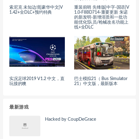
索尼克 未知边境|豪华中文|V
重装前哨 先锋版|中字-国语|V
1.42+全DLC+预约特典
1.0-F8BD714-重要更新 朱诺
的新发明-新增溶质和一批功
能优化!队员/枪械改名功能上
线+全DLC
实况足球2019 V1.2 中文，直
巴士模拟21（ Bus Simulator
玩接的噢
21）中文版，最新版本
最新游戏
Hacked by CoupDeGrace