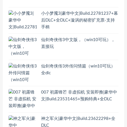
小小梦魇3|豪华中文|Build.22781237+幕
后DLC+全DLC+漩涡的秘密扩充票-支持
手柄
仙剑奇侠传3中文版，（win10可玩），
直接玩
仙剑奇侠传3外传问情篇（win10可玩）
全dlc
007 初露锋芒 非虚拟机 安装即撸|豪华中
文|Build.23531465+预购特典+全DLC
神之军火|豪华中文|Build.23622298+全
DLC