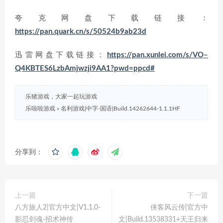
夸克网盘下载链接：
https://pan.quark.cn/s/50524b9ab23d
迅雷网盘下载链接：
https://pan.xunlei.com/s/VO–
Q4KBTES6LzbAmjwzji9AA1?pwd=ppcd#
乐猪游戏，大家一起玩游戏
乐啦啦游戏
»
名利游戏|中字-国语|Build.14262644-1.1.1HF
分享到：
上一篇
下一篇
八方旅人2|官方中文|V1.1.0-
侠客风云传|官方中
影忍剑魂-招术神传
文|Build.13538331+天王归来