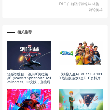
DLC-广袖轻挥谈乾坤-轻袍一
舞论英雄
相关推荐
漫威蜘蛛侠：迈尔斯莫拉莱
《模拟人生4》v1.77.131.103
斯（Marvel’s Spider-Man: Mil
0 最新版游戏+全DLC资料片
es Morales）中文版，直接玩