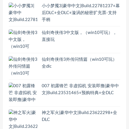
小小梦魇3|豪华中文|Build.22781237+幕
后DLC+全DLC+漩涡的秘密扩充票-支持
手柄
仙剑奇侠传3中文版，（win10可玩），
直接玩
仙剑奇侠传3外传问情篇（win10可玩）
全dlc
007 初露锋芒 非虚拟机 安装即撸|豪华中
文|Build.23531465+预购特典+全DLC
神之军火|豪华中文|Build.23622298+全
DLC