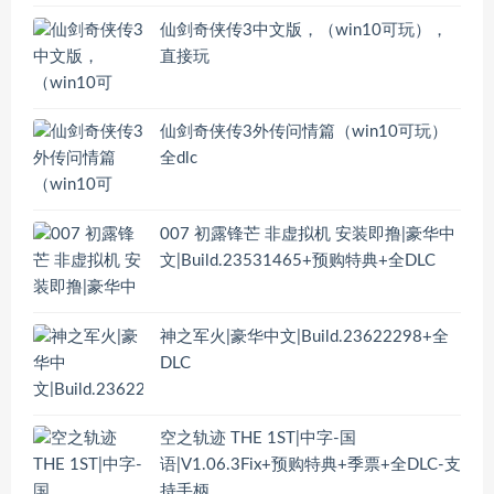
仙剑奇侠传3中文版，（win10可玩），
直接玩
仙剑奇侠传3外传问情篇（win10可玩）
全dlc
007 初露锋芒 非虚拟机 安装即撸|豪华中
文|Build.23531465+预购特典+全DLC
神之军火|豪华中文|Build.23622298+全
DLC
空之轨迹 THE 1ST|中字-国
语|V1.06.3Fix+预购特典+季票+全DLC-支
持手柄