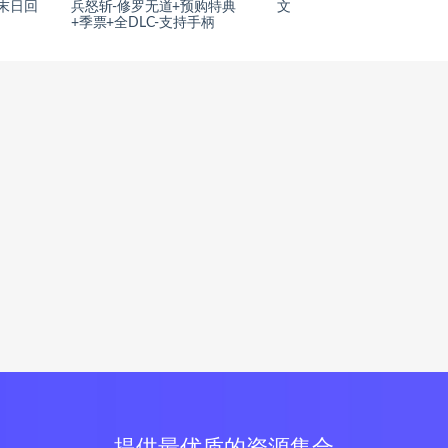
d|末日回
兵怒斩-修罗无道+预购特典
文
+季票+全DLC-支持手柄