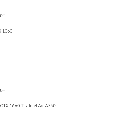
00F
X 1060
00F
TX 1660 Ti / Intel Arc A750