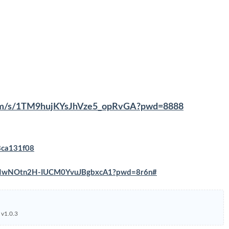
.com/s/1TM9hujKYsJhVze5_opRvGA?pwd=8888
98ca131f08
s/VNwNOtn2H-IUCM0YvuJBgbxcA1?pwd=8r6n#
.0.3