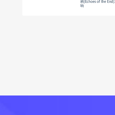
柄|Echoes of the En
响