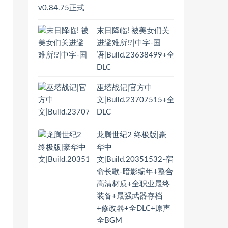
末日降临! 被美女们关
进避难所!?|中字-国
语|Build.23638499+全
DLC
巫塔战记|官方中
文|Build.23707515+全
DLC
龙腾世纪2 终极版|豪
华中
文|Build.20351532-宿
命长歌-暗影编年+整合
高清材质+全职业最终
装备+最强武器存档
+修改器+全DLC+原声
全BGM