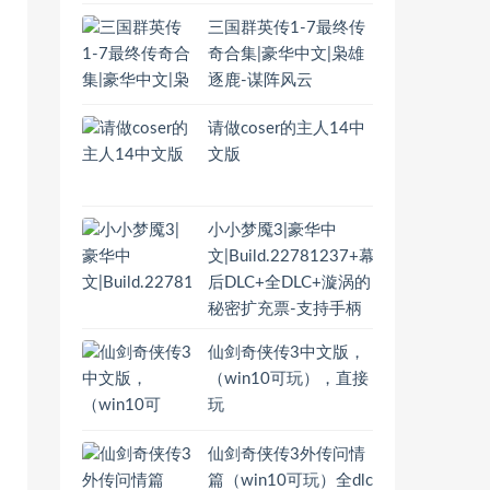
三国群英传1-7最终传
奇合集|豪华中文|枭雄
逐鹿-谋阵风云
请做coser的主人14中
文版
小小梦魇3|豪华中
文|Build.22781237+幕
后DLC+全DLC+漩涡的
秘密扩充票-支持手柄
仙剑奇侠传3中文版，
（win10可玩），直接
玩
仙剑奇侠传3外传问情
篇（win10可玩）全dlc