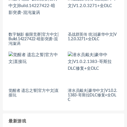
数字魅影 极限竞赛|官方中文|
圣战群英传 统治|豪华中文|V
Build.14227422-暗影突袭-混
1.2.0.3271+全DLC
沌漩涡
觉醒者 遗忘之誓|官方中文|直
潜水员戴夫|豪华中文|V1.0.2.
接玩
1383-哥斯拉DLC修复+全DL
C
最新游戏