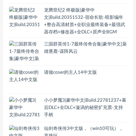
龙腾世纪2 终极版|豪华中
文|Build.20351532-宿命长歌-暗影编年
+整合高清材质+全职业最终装备+最强武
器存档+修改器+全DLC+原声全BGM
三国群英传1-7最终传奇合集|豪华中文|枭
雄逐鹿-谋阵风云
请做coser的主人14中文版
小小梦魇3|豪华中文|Build.22781237+幕
后DLC+全DLC+漩涡的秘密扩充票-支持
手柄
仙剑奇侠传3中文版，（win10可玩），
直接玩