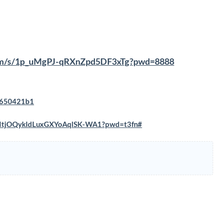
.com/s/1p_uMgPJ-qRXnZpd5DF3xTg?pwd=8888
f5650421b1
/VNtjOQykldLuxGXYoAqlSK-WA1?pwd=t3fn#