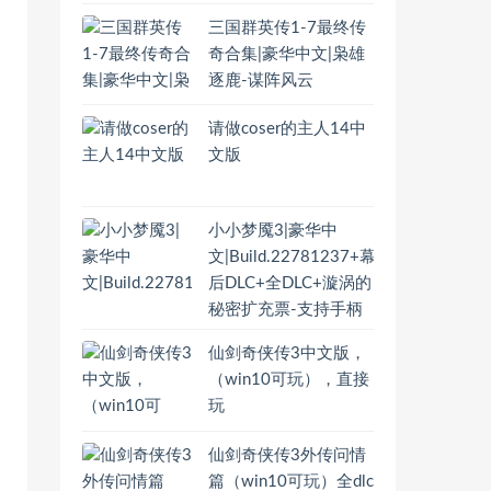
三国群英传1-7最终传
奇合集|豪华中文|枭雄
逐鹿-谋阵风云
请做coser的主人14中
文版
小小梦魇3|豪华中
文|Build.22781237+幕
后DLC+全DLC+漩涡的
秘密扩充票-支持手柄
仙剑奇侠传3中文版，
（win10可玩），直接
玩
仙剑奇侠传3外传问情
篇（win10可玩）全dlc