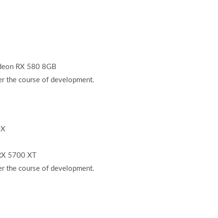
deon RX 580 8GB
the course of development.
0X
RX 5700 XT
the course of development.