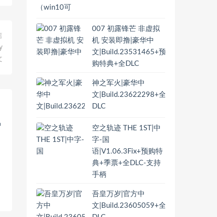
007 初露锋芒 非虚拟
篇
机 安装即撸|豪华中
y
文|Build.23531465+预
文
购特典+全DLC
神之军火|豪华中
文|Build.23622298+全
DLC
空之轨迹 THE 1ST|中
字-国
语|V1.06.3Fix+预购特
典+季票+全DLC-支持
手柄
，
吾皇万岁|官方中
文|Build.23605059+全