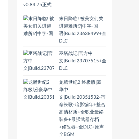
末日降临! 被美女们关
进避难所!?|中字-国
语|Build.23638499+全
DLC
巫塔战记|官方中
文|Build.23707515+全
DLC
龙腾世纪2 终极版|豪
华中
文|Build.20351532-宿
命长歌-暗影编年+整合
高清材质+全职业最终
装备+最强武器存档
+修改器+全DLC+原声
全BGM