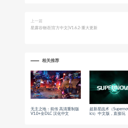
上一篇
星露谷物语|官方中文|V1.6.2-重大更新
相关推荐
无主之地：前传 高清重制版
超新星战术（Supernova
V1.0+全DLC 汉化中文
ics）中文版，直接玩