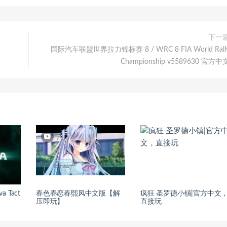
下一
国际汽车联盟世界拉力锦标赛 8 / WRC 8 FIA World Rall
Championship v5589630 官方中
 Tact
春色春恋春熙风中文版【解
疯狂 圣罗德小镇|官方中文
压即玩】
直接玩