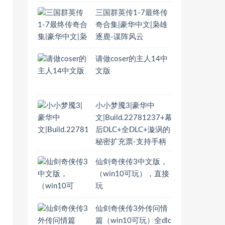
三国群英传1-7最终传
奇合集|豪华中文|枭雄
逐鹿-谋阵风云
请做coser的主人14中
文版
小小梦魇3|豪华中
文|Build.22781237+幕
后DLC+全DLC+漩涡的
秘密扩充票-支持手柄
仙剑奇侠传3中文版，
（win10可玩），直接
玩
仙剑奇侠传3外传问情
篇（win10可玩）全dlc