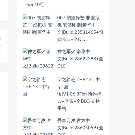
007 初露锋芒 非虚拟
机 安装即撸|豪华中
文|Build.23531465+预
篇
购特典+全DLC
全
神之军火|豪华中
|
文|Build.23622298+全
DLC
空之轨迹 THE 1ST|中
字-国
语|V1.06.3Fix+预购特
典+季票+全DLC-支持
手柄
吾皇万岁|官方中
文|Build.23605059+全
B