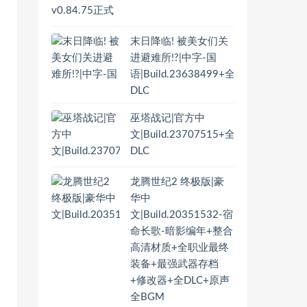
末日降临! 被美女们关
进避难所!?|中字-国
语|Build.23638499+全
DLC
巫塔战记|官方中
文|Build.23707515+全
DLC
龙腾世纪2 终极版|豪
华中
文|Build.20351532-宿
命长歌-暗影编年+整合
高清材质+全职业最终
装备+最强武器存档
+修改器+全DLC+原声
全BGM