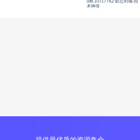
uild.10717762-影忍剑魂-招
术神传