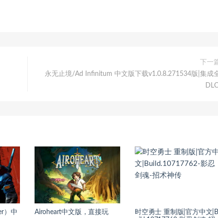
下一
永无止境/Ad Infinitum 中文版下载v1.0.8.271534版|集成
DLC
er）中
Airoheart中文版，直接玩
时空勇士 重制版|官方中文|