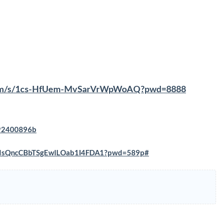
u.com/s/1cs-HfUem-MvSarVrWpWoAQ?pwd=8888
392400896b
s/VNsQncCBbTSgEwlLOab1I4FDA1?pwd=589p#