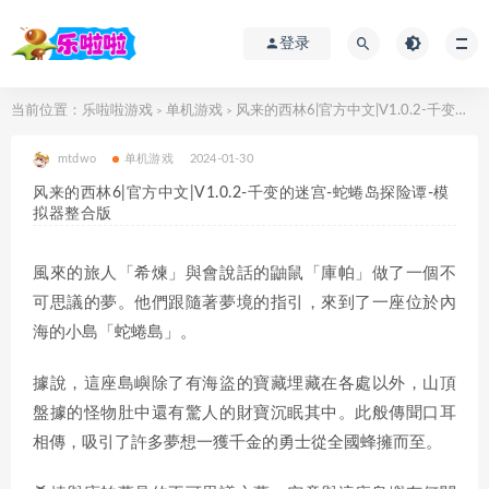
登录
当前位置：
乐啦啦游戏
单机游戏
风来的西林6|官方中文|V1.0.2-千变的迷宫-蛇蜷岛探险谭-模拟器整合版
>
>
mtdwo
单机游戏
2024-01-30
风来的西林6|官方中文|V1.0.2-千变的迷宫-蛇蜷岛探险谭-模
拟器整合版
風來的旅人「希煉」與會說話的鼬鼠「庫帕」做了一個不
可思議的夢。他們跟隨著夢境的指引，來到了一座位於內
海的小島「蛇蜷島」。
據說，這座島嶼除了有海盜的寶藏埋藏在各處以外，山頂
盤據的怪物肚中還有驚人的財寶沉眠其中。此般傳聞口耳
相傳，吸引了許多夢想一獲千金的勇士從全國蜂擁而至。