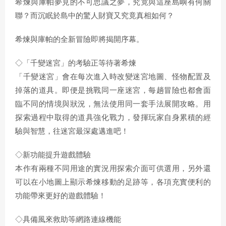
希煉與庫帕夢見的不可思議之夢，究竟與這座島嶼有何關
聯？而沉眠於島中的驚人財寶又究竟真相如何？
希煉與庫帕的全新冒險即將揭開序幕。
◇「千變迷宮」的考驗正等待著希煉
「千變迷宮」會在每次進入時改變迷宮地圖、怪物配置及
掉落的道具。即便是挑戰同一座迷宮，每趟冒險也都會面
臨不同的情境與狀況，無法使用同一套手法展開攻略。用
探索過程中取得的道具強化戰力，發揮玩家自身累積的經
驗與智慧，往迷宮最深處邁進吧！
◇新功能提升遊戲體驗
本作有兩種不同用途的實況用探索介面可供選用，另外還
可以在小地圖上顯示希煉移動的足跡等，各項充實便利的
功能帶來更好的遊戲體驗！
◇具備風來救助等網路連線機能