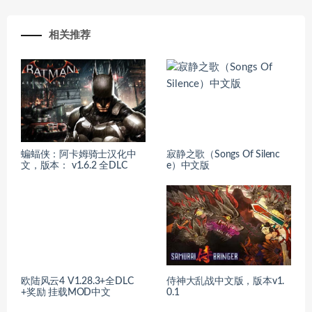
相关推荐
蝙蝠侠：阿卡姆骑士汉化中
寂静之歌（Songs Of Silenc
文，版本： v1.6.2 全DLC
e）中文版
欧陆风云4 V1.28.3+全DLC
侍神大乱战中文版，版本v1.
+奖励 挂载MOD中文
0.1