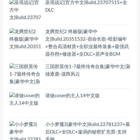
巫塔战记|官方中文|Build.23707515+全
DLC
龙腾世纪2 终极版|豪华中
文|Build.20351532-宿命长歌-暗影编年
+整合高清材质+全职业最终装备+最强武
器存档+修改器+全DLC+原声全BGM
三国群英传1-7最终传奇合集|豪华中文|枭
雄逐鹿-谋阵风云
请做coser的主人14中文版
小小梦魇3|豪华中文|Build.22781237+幕
后DLC+全DLC+漩涡的秘密扩充票-支持
手柄