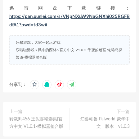
迅雷网盘下载链接：
https://pan.xunlei.com/s/VNpNXuW9NaGNXhi025RGFB
dfA1?pwd=td3w#
乐猪游戏，大家一起玩游戏
乐啦啦游戏
»
风来的西林6|官方中文|V1.0.2-千变的迷宫-蛇蜷岛探
险谭-模拟器整合版
分享到：
上一篇
下一篇
转裁判456 王泥喜精选集|官
幻兽帕鲁 Palworld|豪华中
方中文|V1.0.1-模拟器整合版
文，版本：v1.0.3