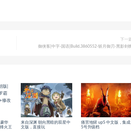
下一
御侠客|中字-国语|Build.3860552-斩月御刃-黑影剑
|豪华
来自深渊 朝向黑暗的双星中
痛苦地狱 up5 中文版，集成
业-烽火王
文版，直接玩
5号升级档