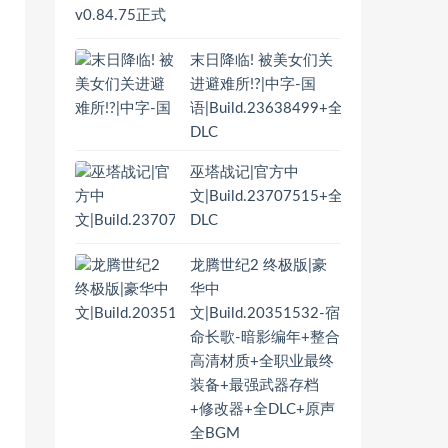
末日降临! 被美女们关
进避难所!?|中字-国
语|Build.23638499+全
DLC
巫塔战记|官方中
文|Build.23707515+全
DLC
龙腾世纪2 终极版|豪
华中
文|Build.20351532-宿
命长歌-暗影编年+整合
高清材质+全职业最终
装备+最强武器存档
+修改器+全DLC+原声
全BGM