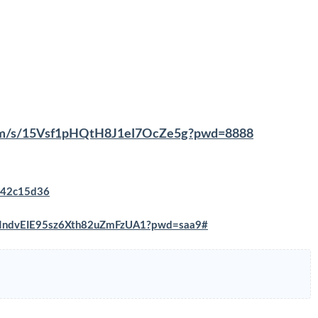
.com/s/15Vsf1pHQtH8J1eI7OcZe5g?pwd=8888
c042c15d36
/VNndvEIE95sz6Xth82uZmFzUA1?pwd=saa9#