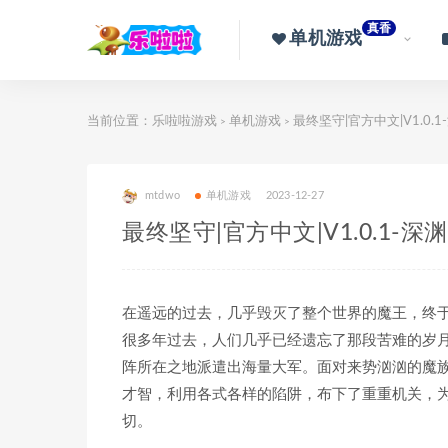
真香
单机游戏
当前位置：
乐啦啦游戏
单机游戏
最终坚守|官方中文|V1.0.
>
>
mtdwo
单机游戏
2023-12-27
最终坚守|官方中文|V1.0.1-
在遥远的过去，几乎毁灭了整个世界的魔王，终
很多年过去，人们几乎已经遗忘了那段苦难的岁
阵所在之地派遣出海量大军。面对来势汹汹的魔
才智，利用各式各样的陷阱，布下了重重机关，
切。