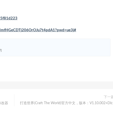
375f81d223
s/VNmfHGeCDTj206OrOJu7t4pdA1?pwd=ue3j#
刃
下一
+修改器
打造世界(Craft The World)官方中文，版本：V1.10.002+Dlc