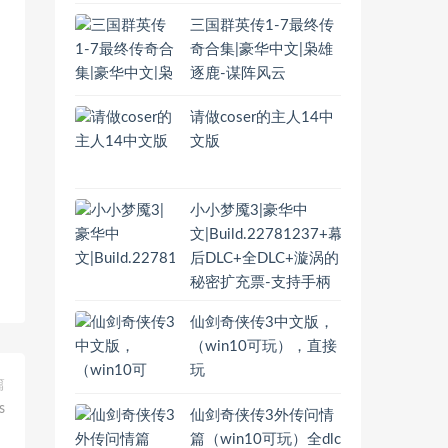
三国群英传1-7最终传
奇合集|豪华中文|枭雄
逐鹿-谋阵风云
请做coser的主人14中
文版
小小梦魇3|豪华中
文|Build.22781237+幕
后DLC+全DLC+漩涡的
秘密扩充票-支持手柄
仙剑奇侠传3中文版，
（win10可玩），直接
玩
篇
s
仙剑奇侠传3外传问情
篇（win10可玩）全dlc