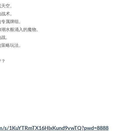
或天空。
的战术。
的专属牌组。
御潮水般涌入的魔物。
挑战。
的策略玩法。
。
梦？
.com/s/1KuYTRmTX16HlxKund9vwTQ?pwd=8888