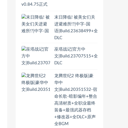
末日降临! 被美女们关
进避难所!?|中字-国
语|Build.23638499+全
DLC
巫塔战记|官方中
文|Build.23707515+全
DLC
龙腾世纪2 终极版|豪
华中
文|Build.20351532-宿
命长歌-暗影编年+整合
高清材质+全职业最终
装备+最强武器存档
+修改器+全DLC+原声
全BGM