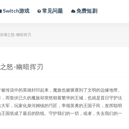
Switch游戏
常见问题
免费短剧
1-深渊之怒-幽暗挥刃
深渊之怒-幽暗挥刃
于被传说中的英雄封印起来，魔族也被驱逐到了文明的边缘地带。
月，而蛰伏已久的魔族却突然朝着繁华的王城，也就是昔日守护法
族大军，玩家化身河姆镇的巧匠，率领英勇的王国子民，发挥聪明
为王国筑成了最后的防线。守护我们的一切，或者，失去我们的一