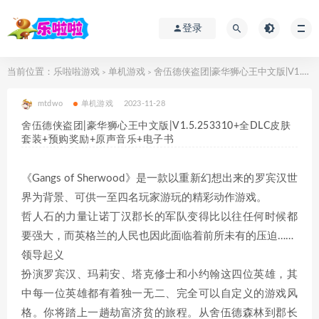
登录
当前位置：
乐啦啦游戏
单机游戏
舍伍德侠盗团|豪华狮心王中文版|V1.5.253310+全DLC皮肤套装+预购奖励+原声音乐+电子书
>
>
mtdwo
单机游戏
2023-11-28
舍伍德侠盗团|豪华狮心王中文版|V1.5.253310+全DLC皮肤
套装+预购奖励+原声音乐+电子书
《Gangs of Sherwood》是一款以重新幻想出来的罗宾汉世
界为背景、可供一至四名玩家游玩的精彩动作游戏。
哲人石的力量让诺丁汉郡长的军队变得比以往任何时候都
要强大，而英格兰的人民也因此面临着前所未有的压迫……
领导起义
扮演罗宾汉、玛莉安、塔克修士和小约翰这四位英雄，其
中每一位英雄都有着独一无二、完全可以自定义的游戏风
格。你将踏上一趟劫富济贫的旅程。从舍伍德森林到郡长