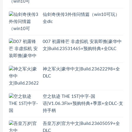
仙剑奇侠传3外传问情篇（win10可玩）
全dlc
007 初露锋芒 非虚拟机 安装即撸|豪华中
文|Build.23531465+预购特典+全DLC
神之军火|豪华中文|Build.23622298+全
DLC
空之轨迹 THE 1ST|中字-国
语|V1.06.3Fix+预购特典+季票+全DLC-支
持手柄
吾皇万岁|官方中文|Build.23605059+全
DLC