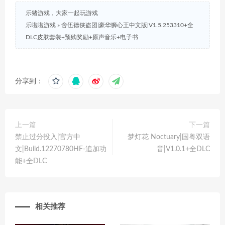
乐猪游戏，大家一起玩游戏
乐啦啦游戏
»
舍伍德侠盗团|豪华狮心王中文版|V1.5.253310+全
DLC皮肤套装+预购奖励+原声音乐+电子书
分享到：
上一篇
下一篇
禁止过分投入|官方中
梦灯花 Noctuary|国粤双语
文|Build.12270780HF-追加功
音|V1.0.1+全DLC
能+全DLC
相关推荐