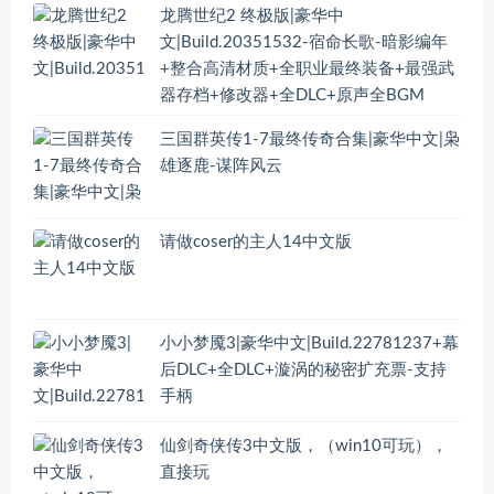
龙腾世纪2 终极版|豪华中
文|Build.20351532-宿命长歌-暗影编年
+整合高清材质+全职业最终装备+最强武
器存档+修改器+全DLC+原声全BGM
三国群英传1-7最终传奇合集|豪华中文|枭
雄逐鹿-谋阵风云
请做coser的主人14中文版
小小梦魇3|豪华中文|Build.22781237+幕
后DLC+全DLC+漩涡的秘密扩充票-支持
手柄
仙剑奇侠传3中文版，（win10可玩），
直接玩