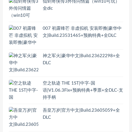
仙剑奇侠传3外传问情篇（win10可玩）
全dlc
007 初露锋芒 非虚拟机 安装即撸|豪华中
文|Build.23531465+预购特典+全DLC
神之军火|豪华中文|Build.23622298+全
DLC
空之轨迹 THE 1ST|中字-国
语|V1.06.3Fix+预购特典+季票+全DLC-支
持手柄
吾皇万岁|官方中文|Build.23605059+全
DLC