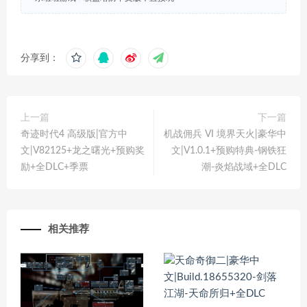
分享到：
上一篇
下一篇
奇迹时代4 高级版|官方中
机战佣兵 VI 境界天火|豪华中
文|V82125+龙之曙光+预购奖
文|V1.0.1+预购特典-钢铁狂
励+全DLC+季票
潮-炎焰战域+全DLC
相关推荐