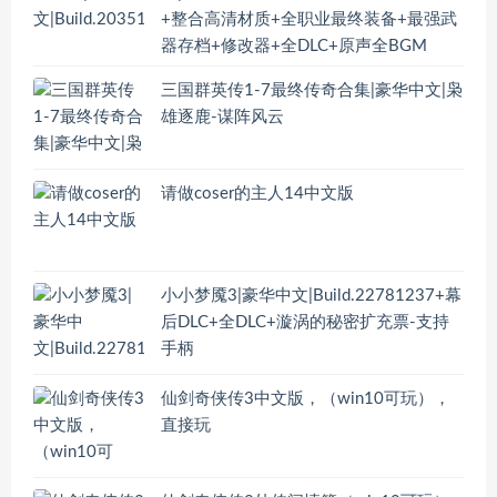
+整合高清材质+全职业最终装备+最强武
器存档+修改器+全DLC+原声全BGM
三国群英传1-7最终传奇合集|豪华中文|枭
雄逐鹿-谋阵风云
请做coser的主人14中文版
小小梦魇3|豪华中文|Build.22781237+幕
后DLC+全DLC+漩涡的秘密扩充票-支持
手柄
仙剑奇侠传3中文版，（win10可玩），
直接玩