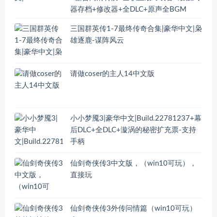
器存档+修改器+全DLC+原声全BGM
三国群英传1-7最终传奇合集|豪华中文|枭
雄逐鹿-谋阵风云
请做coser的主人14中文版
小小梦魇3|豪华中文|Build.22781237+幕
后DLC+全DLC+漩涡的秘密扩充票-支持
手柄
仙剑奇侠传3中文版，（win10可玩），
直接玩
仙剑奇侠传3外传问情篇（win10可玩）