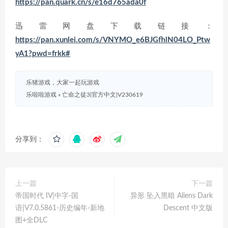
https://pan.quark.cn/s/e16d765ada0f
迅雷网盘下载链接：
https://pan.xunlei.com/s/VNYMO_e6BJGfhlN04LO_Ptw
yA1?pwd=frkk#
乐猪游戏，大家一起玩游戏
乐啦啦游戏
»
亡命之徒3|官方中文|V230619
分享到：
上一篇
下一篇
帝国时代 IV|中字-国
异形 坠入黑暗 Aliens Dark
语|V7.0.5861-历史编年-新地
Descent 中文版
图+全DLC