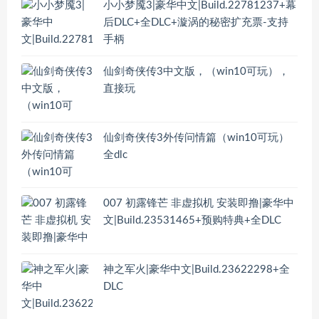
小小梦魇3|豪华中文|Build.22781237+幕
后DLC+全DLC+漩涡的秘密扩充票-支持
手柄
仙剑奇侠传3中文版，（win10可玩），
直接玩
仙剑奇侠传3外传问情篇（win10可玩）
全dlc
007 初露锋芒 非虚拟机 安装即撸|豪华中
文|Build.23531465+预购特典+全DLC
神之军火|豪华中文|Build.23622298+全
DLC