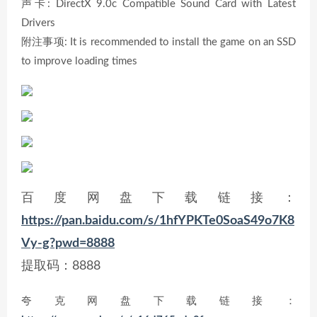
声卡: DirectX 9.0c Compatible Sound Card with Latest
Drivers
附注事项: It is recommended to install the game on an SSD
to improve loading times
百度网盘下载链接：
https://pan.baidu.com/s/1hfYPKTe0SoaS49o7K8
Vy-g?pwd=8888
提取码：8888
夸克网盘下载链接：