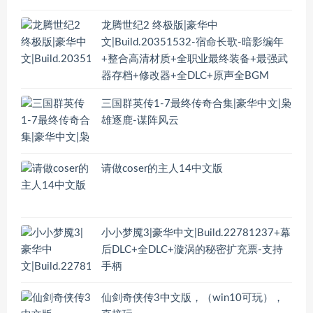
龙腾世纪2 终极版|豪华中
文|Build.20351532-宿命长歌-暗影编年
+整合高清材质+全职业最终装备+最强武
器存档+修改器+全DLC+原声全BGM
三国群英传1-7最终传奇合集|豪华中文|枭
雄逐鹿-谋阵风云
请做coser的主人14中文版
小小梦魇3|豪华中文|Build.22781237+幕
后DLC+全DLC+漩涡的秘密扩充票-支持
手柄
仙剑奇侠传3中文版，（win10可玩），