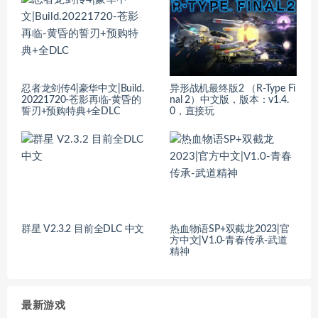
忍者龙剑传4|豪华中文|Build.
异形战机最终版2 （R-Type Fi
20221720-苍影再临-黄昏的
nal 2）中文版，版本：v1.4.
誓刃+预购特典+全DLC
0，直接玩
群星 V2.3.2 目前全DLC 中文
热血物语SP+双截龙2023|官
方中文|V1.0-青春传承-武道
精神
最新游戏