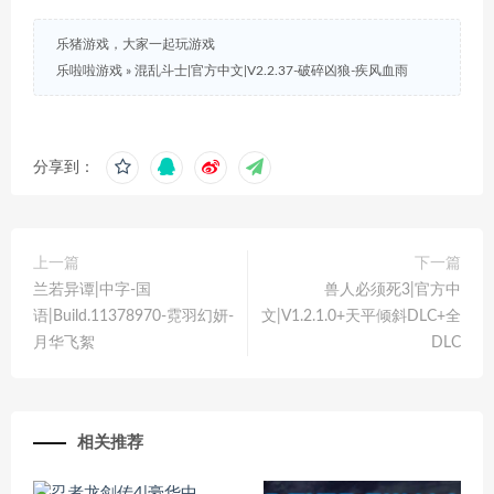
乐猪游戏，大家一起玩游戏
乐啦啦游戏
»
混乱斗士|官方中文|V2.2.37-破碎凶狼-疾风血雨
分享到：
上一篇
下一篇
兰若异谭|中字-国
兽人必须死3|官方中
语|Build.11378970-霓羽幻妍-
文|V1.2.1.0+天平倾斜DLC+全
月华飞絮
DLC
相关推荐