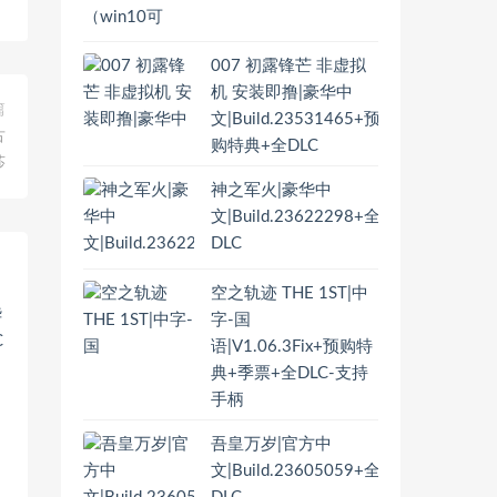
007 初露锋芒 非虚拟
机 安装即撸|豪华中
篇
文|Build.23531465+预
古
购特典+全DLC
莎
神之军火|豪华中
文|Build.23622298+全
DLC
空之轨迹 THE 1ST|中
字-国
语|V1.06.3Fix+预购特
典+季票+全DLC-支持
手柄
吾皇万岁|官方中
，
文|Build.23605059+全