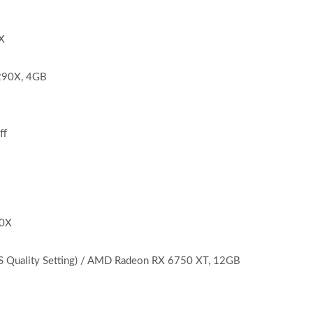
X
290X, 4GB
ff
00X
 Quality Setting) / AMD Radeon RX 6750 XT, 12GB