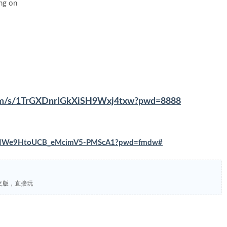
ng on
.com/s/1TrGXDnrIGkXiSH9Wxj4txw?pwd=8888
/s/VNWe9HtoUCB_eMcimV5-PMScA1?pwd=fmdw#
um 中文版，直接玩