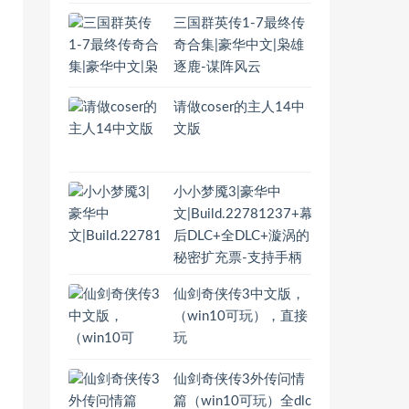
三国群英传1-7最终传
奇合集|豪华中文|枭雄
逐鹿-谋阵风云
请做coser的主人14中
文版
小小梦魇3|豪华中
文|Build.22781237+幕
后DLC+全DLC+漩涡的
秘密扩充票-支持手柄
仙剑奇侠传3中文版，
（win10可玩），直接
玩
仙剑奇侠传3外传问情
篇（win10可玩）全dlc