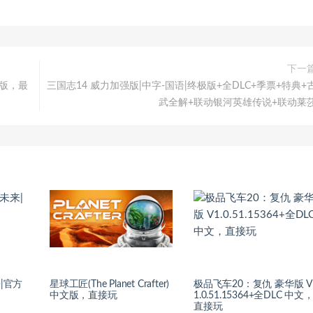
下一
中文版，最
三国志14 威力加强版|中字-国语|终极版+全DLC+季票+特典+
武全解+联动银河英雄传说+联动莱
|官方
星球工匠(The Planet Crafter)
极品飞车20：复仇 豪华版 V
中文版，直接玩
1.0.51.15364+全DLC 中文
直接玩