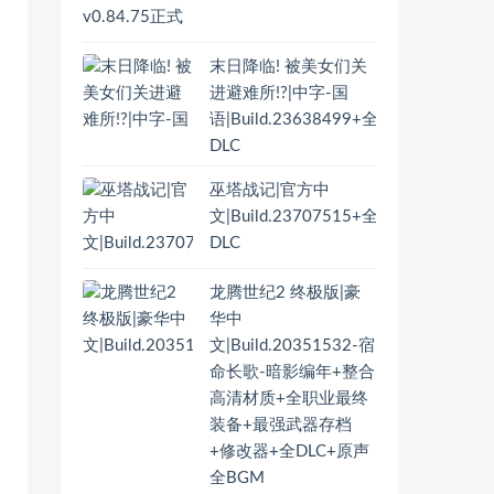
末日降临! 被美女们关
进避难所!?|中字-国
语|Build.23638499+全
DLC
巫塔战记|官方中
文|Build.23707515+全
DLC
龙腾世纪2 终极版|豪
华中
文|Build.20351532-宿
命长歌-暗影编年+整合
高清材质+全职业最终
装备+最强武器存档
+修改器+全DLC+原声
全BGM