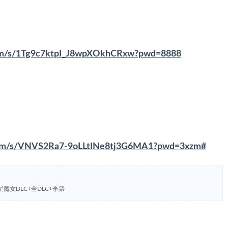
.com/s/1Tg9c7ktpI_J8wpXOkhCRxw?pwd=8888
i.com/s/VNVS2Ra7-9oLLtINe8tj3G6MA1?pwd=3xzm#
星魔女DLC+全DLC+季票