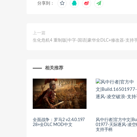
分享到：
上一篇
生化危机4 重制版|中字-国语|豪华全DLC+修改器-支持
相关推荐
全面战争：罗马2 v2.4.0.197
风中行者|官方中文|Buil
28+全DLC MOD中文
01977-天际逐风-凌空
支持手柄