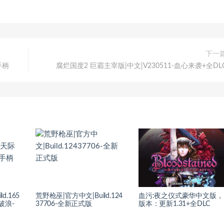
下一
手柄
腐烂国度2 巨霸主宰版|中文|V230511-血心来袭+全DL
d.165
荒野枪巫|官方中文|Build.124
血污:夜之仪式豪华中文版，
破浪-
37706-全新正式版
版本：更新1.31+全DLC