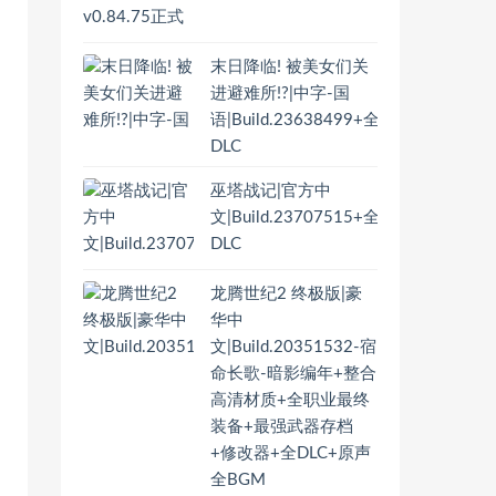
末日降临! 被美女们关
进避难所!?|中字-国
语|Build.23638499+全
DLC
巫塔战记|官方中
文|Build.23707515+全
DLC
龙腾世纪2 终极版|豪
华中
文|Build.20351532-宿
命长歌-暗影编年+整合
高清材质+全职业最终
装备+最强武器存档
+修改器+全DLC+原声
全BGM