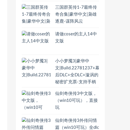
三国群英传1-7最终传
奇合集|豪华中文|枭雄
逐鹿-谋阵风云
请做coser的主人14中
文版
小小梦魇3|豪华中
文|Build.22781237+幕
后DLC+全DLC+漩涡的
秘密扩充票-支持手柄
仙剑奇侠传3中文版，
（win10可玩），直接
玩
仙剑奇侠传3外传问情
篇（win10可玩）全dlc