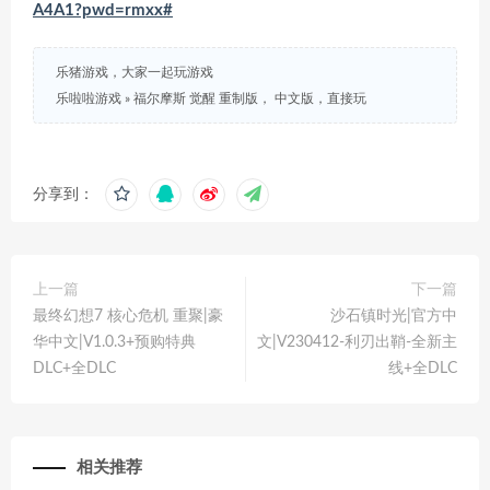
A4A1?pwd=rmxx#
乐猪游戏，大家一起玩游戏
乐啦啦游戏
»
福尔摩斯 觉醒 重制版， 中文版，直接玩
分享到：
上一篇
下一篇
最终幻想7 核心危机 重聚|豪
沙石镇时光|官方中
华中文|V1.0.3+预购特典
文|V230412-利刃出鞘-全新主
DLC+全DLC
线+全DLC
相关推荐