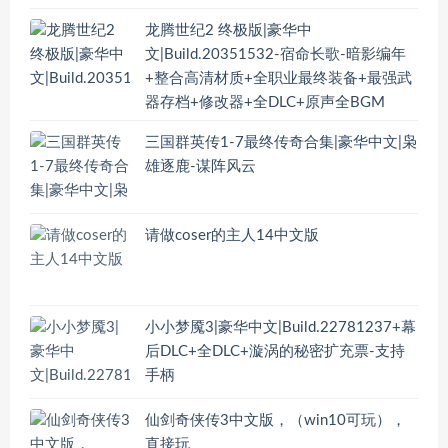
龙腾世纪2 终极版|豪华中
文|Build.20351532-宿命长歌-暗影编年
+整合高清材质+全职业最终装备+最强武
器存档+修改器+全DLC+原声全BGM
三国群英传1-7最终传奇合集|豪华中文|枭
雄逐鹿-谋阵风云
请做coser的主人14中文版
小小梦魇3|豪华中文|Build.22781237+幕
后DLC+全DLC+漩涡的秘密扩充票-支持
手柄
仙剑奇侠传3中文版，（win10可玩），
直接玩