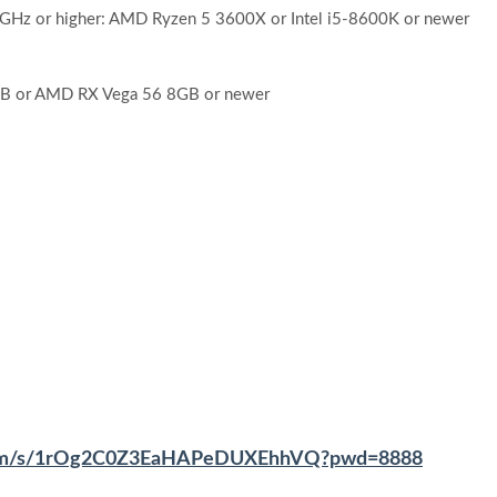
 GHz or higher: AMD Ryzen 5 3600X or Intel i5-8600K or newer
 or AMD RX Vega 56 8GB or newer
u.com/s/1rOg2C0Z3EaHAPeDUXEhhVQ?pwd=8888