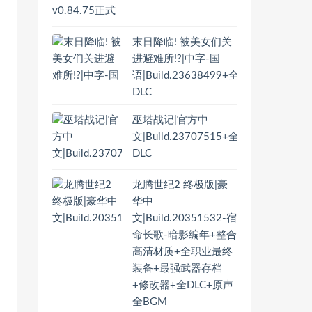
末日降临! 被美女们关
进避难所!?|中字-国
语|Build.23638499+全
DLC
巫塔战记|官方中
文|Build.23707515+全
DLC
龙腾世纪2 终极版|豪
华中
文|Build.20351532-宿
命长歌-暗影编年+整合
高清材质+全职业最终
装备+最强武器存档
+修改器+全DLC+原声
全BGM