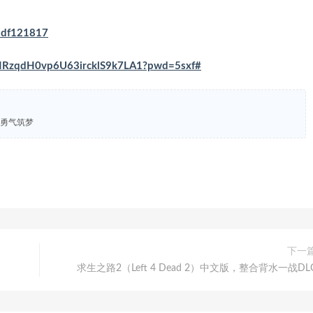
a9df121817
/VNRzqdH0vp6U63ircklS9k7LA1?pwd=5sxf#
塑-勇气筑梦
下一
求生之路2（Left 4 Dead 2）中文版，整合背水一战DL