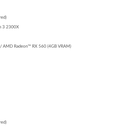
red)
n 3 2300X
 / AMD Radeon™ RX 560 (4GB VRAM)
red)