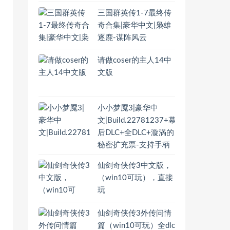
三国群英传1-7最终传
奇合集|豪华中文|枭雄
逐鹿-谋阵风云
请做coser的主人14中
文版
小小梦魇3|豪华中
文|Build.22781237+幕
后DLC+全DLC+漩涡的
秘密扩充票-支持手柄
仙剑奇侠传3中文版，
（win10可玩），直接
玩
仙剑奇侠传3外传问情
篇（win10可玩）全dlc