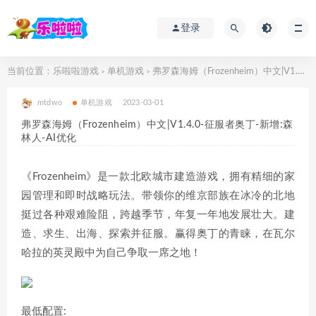
登录
当前位置：
乐啦啦游戏
单机游戏
弗罗森海姆（Frozenheim）中文|V1.4.0-征服者奥丁-新增:森林人-AI优化
>
>
mtdwo
单机游戏
2023-03-01
弗罗森海姆（Frozenheim）中文|V1.4.0-征服者奥丁-新增:森
林人-AI优化
《Frozenheim》是一款北欧城市建造游戏，拥有精细的家
园管理和即时战略玩法。带领你的维京部族在冰冷的北地
挺过各种艰难险阻，跨越季节，年复一年地发展壮大。建
造、求生、出海、探索并征服。赢得奥丁的青睐，在瓦尔
哈拉的英灵殿中为自己争取一席之地！
最低配置: