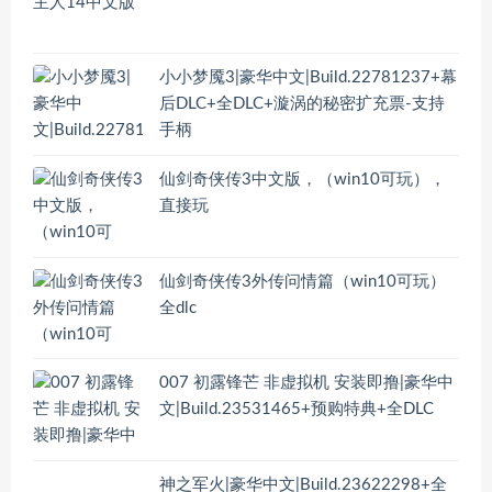
小小梦魇3|豪华中文|Build.22781237+幕
后DLC+全DLC+漩涡的秘密扩充票-支持
手柄
仙剑奇侠传3中文版，（win10可玩），
直接玩
仙剑奇侠传3外传问情篇（win10可玩）
全dlc
007 初露锋芒 非虚拟机 安装即撸|豪华中
文|Build.23531465+预购特典+全DLC
神之军火|豪华中文|Build.23622298+全