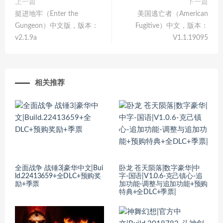
上一篇
下一篇
挺进地牢（Enter the
美国逃亡者（American
Gungeon）中文版，版本：
Fugitive）中文，版本：
v2.1.9a
V1.1.19095
相关推荐
全面战争 战锤3|豪华中文|Bui
卧龙 苍天陨落|数字豪华|中
ld.22413659+全DLC+预购奖
字-国语|V1.0.6-克己镇心-追
励+季票
加功能-调整与追加功能+预购
特典+全DLC+季票|