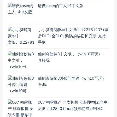
请做coser的主人14中文版
小小梦魇3|豪华中文|Build.22781237+幕
后DLC+全DLC+漩涡的秘密扩充票-支持
手柄
仙剑奇侠传3中文版，（win10可玩），
直接玩
仙剑奇侠传3外传问情篇（win10可玩）
全dlc
007 初露锋芒 非虚拟机 安装即撸|豪华中
文|Build.23531465+预购特典+全DLC