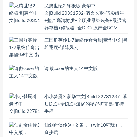
龙腾世纪2 终极版|豪华中
文|Build.20351532-宿命长歌-暗影编年
+整合高清材质+全职业最终装备+最强武
器存档+修改器+全DLC+原声全BGM
三国群英传1-7最终传奇合集|豪华中文|枭
雄逐鹿-谋阵风云
请做coser的主人14中文版
小小梦魇3|豪华中文|Build.22781237+幕
后DLC+全DLC+漩涡的秘密扩充票-支持
手柄
仙剑奇侠传3中文版，（win10可玩），
直接玩